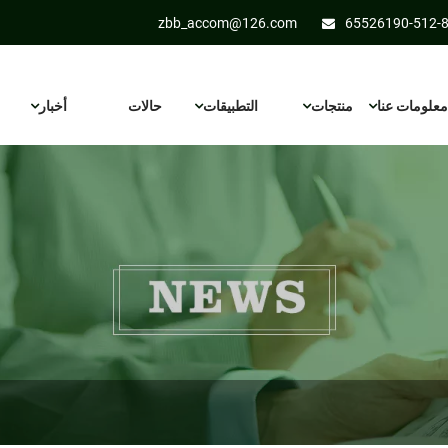
zbb_accom@126.com
معلومات عنا
منتجات
التطبيقات
حالات
أخبار