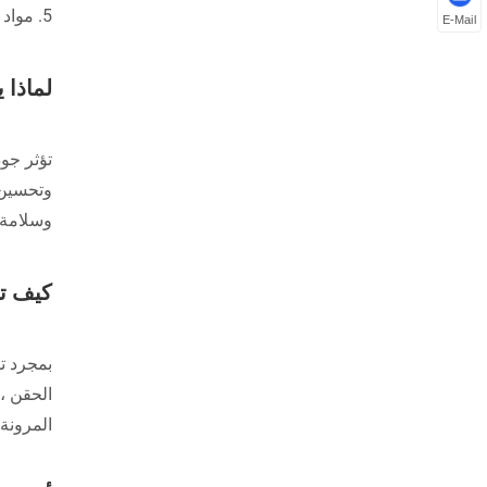
5. مواد البناء: يتم استخدام بعض أنواع الكريات البلاستيكية في إنتاج مواد بناء متينة مثل الأنابيب والعزل والأرضيات.
E-Mail
لماذا 
تؤثر جود
وتحسين 
وسلامة ا
كيف تت
بمجرد تس
الحقن ، 
المرونة 