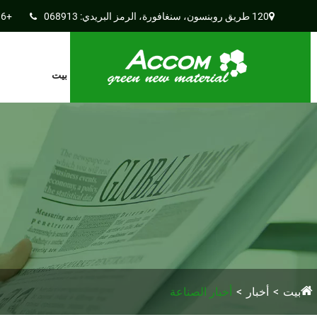
120 طريق روبنسون، سنغافورة، الرمز البريدي: 068913
+86-512-65526190
بيت
بيت
أخبار
أخبار الصناعة