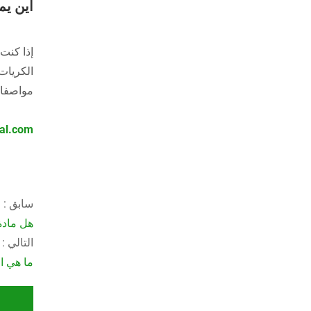
أين يم
إذا كنت
الكريات 
مواصفات
al.com
سابق :
هل مادة 
التالي :
ما هي ال