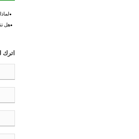
لماذا
هل تتك
اترك ل