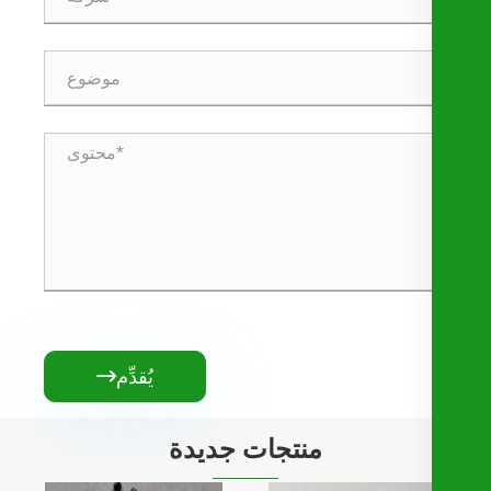
يُقدِّم

منتجات جديدة