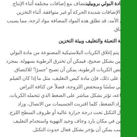
ة البولي بروبيلين
تضاف مع إضافات مختلفة أثناء الإنتاج.
لإضافات شديدة الحركة أو غير متوافقة. أثناء التخزين
الأمد، قد تطلق هذه المواد المضافة مواد لزجة، مما يسبب
اق.
التعبئة والتغليف وبيئة التخزين
 يتم إغلاق الكريات البلاستيكية المصنوعة من مادة البولي
لين بشكل صحيح، فيمكن أن تخترق الرطوبة بسهولة. بمجرد
تص الكريات الرطوبة، يمكن أن تصبح "جسرًا" للالتصاق.
 على ذلك، فإن مادة كيس التغليف، مثل ما إذا كان الفيلم
لي سلسًا ومنخفض اللزوجة، فضلاً عن كثافة التراص
اعه، تؤثر بشكل مباشر على الضغط الذي تتحمله الكريات.
زاد الضغط، كلما اقتربت الجسيمات من الاتصال، وزاد
ل التكتل تحت درجة حرارة عالية أو ظروف السطح اللزج.
ين في مكان بارد وجاف وجيد التهوية واستخدام التغليف
سب يمكن أن يؤخر بشكل فعال حدوث التكتل.