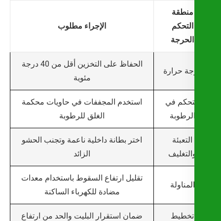
منطقة
التحكم
الإجراء مطلوب
الحرجة
الحفاظ على التخزين أقل من 40 درجة
جة حرارة
مئوية
استخدم المجففات في حاويات محكمة
تحكم في
الغلق للرطوبة
لرطوبة
اختر بطانة داخلية ناعمة وتجنب الحشو
التعبئة
الزائد
التغليف
تقليل ارتفاع السقوط باستخدام معدات
لمناولة
مضادة للكهرباء الساكنة
ضمان استقرار البليت والحد من ارتفاع
تخطيط