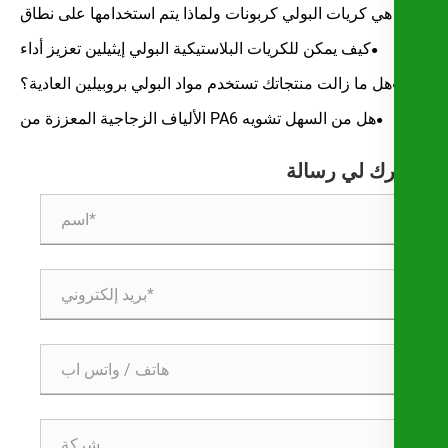
تيريفثاليت المثبطة للهب في تطبيقاتك الصناعية
هي كريات البولي كربونات ولماذا يتم استخدامها على نطاق
واسع في مختلف الصناعات
كيف يمكن للكريات البلاستيكية البولي إيثيلين تعزيز أداء
منتجاتك البلاستيكية
هل ما زالت منتجاتك تستخدم مواد البولي بروبيلين العادية؟
هل من السهل تشويه PA6 الألياف الزجاجية المعززة من
الألياف الزجاجية؟
رك لي رسالة