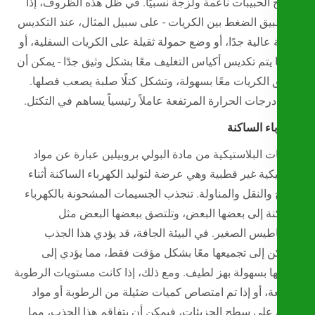
الحبيبات ناعمة ولزجة نسبيًا. في ظل هذه الظروف، إذا
بيق الضغط بين الكريات - على سبيل المثال، عند التكديس
عالية جدًا، أو وضع حمولة ثقيلة على الكريات السفلية، أو
 يتم تكديس أكياس التغليف معًا بشكل وثيق جدًا - يمكن أن
 الكريات معًا بسهولة، وتشكل كتلًا صلبة يصعب فصلها.
درجات الحرارة المرتفعة عاملاً رئيسياً يساهم في التكتل.
اء الساكنة
ت البلاستيكية من مادة البولي بروبيلين عبارة عن مواد
كية غير قطبية وهي عرضة لتوليد الكهرباء الساكنة أثناء
ج والنقل والمناولة. تنجذب الجسيمات المشحونة بالكهرباء
نة إلى بعضها البعض، وتلتصق ببعضها البعض مثل
اطيس الصغير. في البيئة الجافة، قد يؤدي هذا الجذب
ن إلى تجميعها معًا بشكل مؤقت فقط، مما يؤدي إلى
ها بسهولة بهز لطيف. ومع ذلك، إذا كانت مستويات الرطوبة
ة، أو إذا تم امتصاص كميات ضئيلة من الرطوبة أو مواد
على سطح الجزيئات، فيمكن أن يتفاقم هذا الجذب، مما