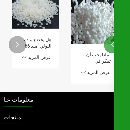
هل يخضع مادة

البولي أميد 66
المقسى لأي
لماذا يجب أن
عرض المزيد >>
تطورات
تفكر في
ملحوظة؟
استخدام مادة
عرض المزيد >>
البولي بيوتيلين
تيريفثاليت
المثبطة للهب
في تطبيقاتك
معلومات عنا
الصناعية
منتجات